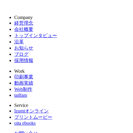
Company
経営理念
会社概要
トップインタビュー
沿革
お知らせ
ブログ
採用情報
Work
印刷事業
動画実績
Web制作
tailfam
Service
Izumiオンライン
プリントムービー
oita ebooks