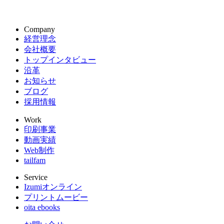
Company
経営理念
会社概要
トップインタビュー
沿革
お知らせ
ブログ
採用情報
Work
印刷事業
動画実績
Web制作
tailfam
Service
Izumiオンライン
プリントムービー
oita ebooks