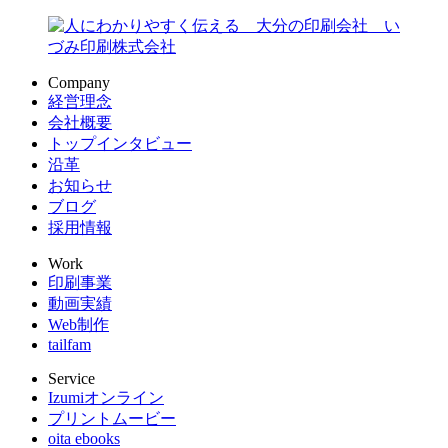
Company
経営理念
会社概要
トップインタビュー
沿革
お知らせ
ブログ
採用情報
Work
印刷事業
動画実績
Web制作
tailfam
Service
Izumiオンライン
プリントムービー
oita ebooks