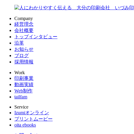
Company
経営理念
会社概要
トップインタビュー
沿革
お知らせ
ブログ
採用情報
Work
印刷事業
動画実績
Web制作
tailfam
Service
Izumiオンライン
プリントムービー
oita ebooks