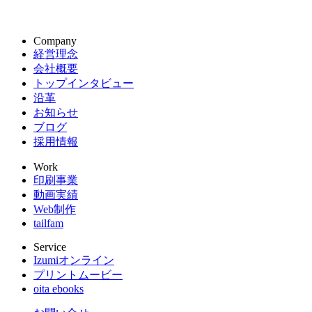
Company
経営理念
会社概要
トップインタビュー
沿革
お知らせ
ブログ
採用情報
Work
印刷事業
動画実績
Web制作
tailfam
Service
Izumiオンライン
プリントムービー
oita ebooks