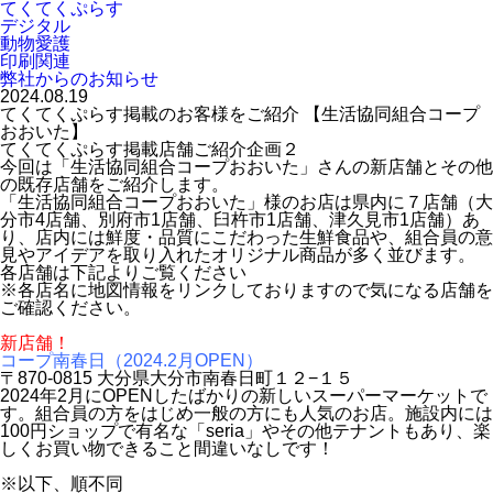
てくてくぷらす
デジタル
動物愛護
印刷関連
弊社からのお知らせ
2024.08.19
てくてくぷらす掲載のお客様をご紹介 【生活協同組合コープ
おおいた】
てくてくぷらす掲載店舗ご紹介企画２
今回は「生活協同組合コープおおいた」さんの新店舗とその他
の既存店舗をご紹介します。
「生活協同組合コープおおいた」様のお店は県内に７店舗（大
分市4店舗、別府市1店舗、臼杵市1店舗、津久見市1店舗）あ
り、店内には鮮度・品質にこだわった生鮮食品や、組合員の意
見やアイデアを取り入れたオリジナル商品が多く並びます。
各店舗は下記よりご覧ください
※各店名に地図情報をリンクしておりますので気になる店舗を
ご確認ください。
新店舗！
コープ南春日（2024.2月OPEN）
〒870-0815 大分県大分市南春日町１２−１５
2024年2月にOPENしたばかりの新しいスーパーマーケットで
す。組合員の方をはじめ一般の方にも人気のお店。施設内には
100円ショップで有名な「seria」やその他テナントもあり、楽
しくお買い物できること間違いなしです！
※以下、順不同